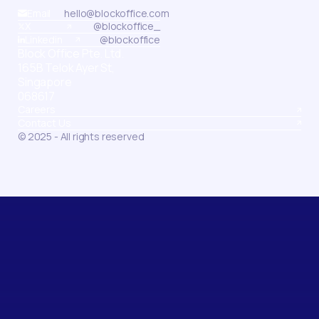
Email
hello@blockoffice.com
X
@blockoffice_
Linkedin
@blockoffice
Block Office Pte. Ltd.
165B Telok Ayer St,
Singapore
068617
Careers
Contact Us
© 2025 - All rights reserved