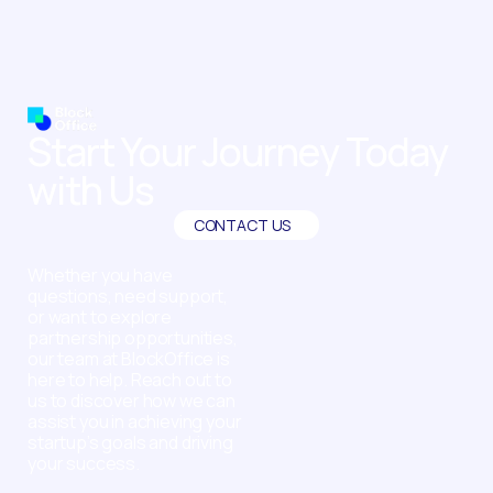
Start Your Journey Today
with Us
CONTACT US
Whether you have
questions, need support,
or want to explore
partnership opportunities,
our team at BlockOffice is
here to help. Reach out to
us to discover how we can
assist you in achieving your
startup’s goals and driving
your success.